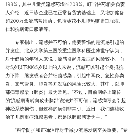
198%，其中儿童类流感药增长208%。叮当快药相关负责
人介绍，近日该企业已在正常备货的基础上，又增加储备
超200万盒流感常用药，包括葵花小儿肺热咳喘口服液、
仁和抗病毒口服液等。
专家指出，流感并不可怕，需要警惕的是流感引起的
并发症。北京大学第三医院重症医学科医生薄世宁认为，
对于健康的年轻人来说，流感引起并发症的风险较小。而
对5岁以下和65岁以上的人来说，流感可以引起全身抵抗
力下降，继发或者合并细菌感染，引起中耳炎、急性鼻窦
炎、支气管炎、肺炎等并发症的风险比较大。其中，以肺
部病毒感染（肺炎）最为常见。“不过，目前网络上流传
的‘流感病毒转向攻击脑部’说法并不可信，流感病毒会引起
神经系统损伤，但这样的病例非常少。近日，我们连续收
治了几例重症流感患者，都是以肺部感染为主。”
“科学防护和正确治疗对于减少流感发病至关重要。”专