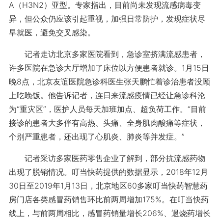
A（H3N2）亚型。专家指出，目前尚未发现流感病毒变
异，但公众仍应该引起重视，加强日常防护，发现症状尽
早就医，避免交叉感染。
记者走访北京多家医院看到，急诊室挤满流感患者，
许多医院在急诊大厅增加了床位以方便患者就诊。1月15日
晚8点，北京友谊医院急诊科医生张天鹏忙着诊治患者没顾
上吃晚饭。他告诉记者，连日来流感疫情已经让急诊科沦
为“重灾区”，医护人员每天加班加点、超负荷工作。“目前
接诊的患者大多伴有高热、头痛、全身肌肉酸痛等症状，
个别严重患者，还出现了心肌炎、肺炎等并发症。”
记者采访多家医药零售企业了解到，部分抗流感药物
出现了脱销情况。叮当快药提供的数据显示，2018年12月
30日至2019年1月13日，北京地区60多家叮当快药智慧药
房门店各类感冒药销售环比前两周增加175%。在叮当快药
线上，与前两周相比，感冒药销量增长206%、退烧药增长