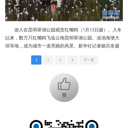
游人在昆明翠湖公园观赏红嘴鸥（1月13日摄）。入冬
以来，数万只红嘴鸥飞临云南昆明翠湖公园、滇池海埂大
坝等地，成为城市一道亮丽的风景。新华社记者杨宗友摄
1
2
3
4
下一页
+1