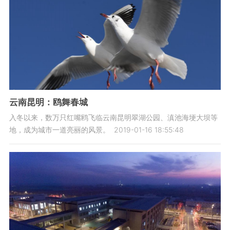
云南昆明：鸥舞春城
入冬以来，数万只红嘴鸥飞临云南昆明翠湖公园、滇池海埂大坝等
地，成为城市一道亮丽的风景。
2019-01-16 18:55:48