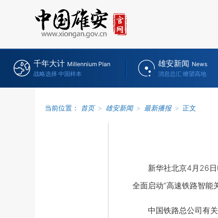
千年大计
雄安新闻
Millennium Plan
News
战略选择 中国样本
消息总汇 瞭望高地
当前位置：
首页
>
雄安新闻
>
最新播报
>
正文
新华社北京4月26日电
全面启动“高速铁路智能
中国铁路总公司有关负