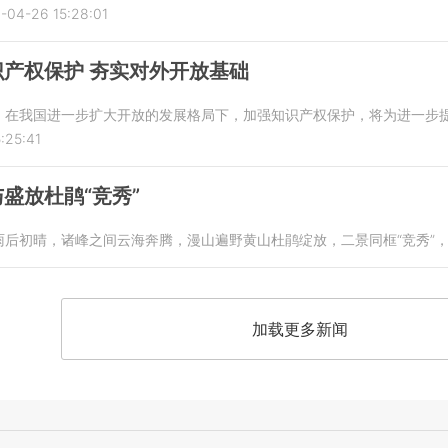
-04-26 15:28:01
产权保护 夯实对外开放基础
日。在我国进一步扩大开放的发展格局下，加强知识产权保护，将为进一步
:25:41
盛放杜鹃“竞秀”
雨后初晴，诸峰之间云海奔腾，漫山遍野黄山杜鹃绽放，二景同框“竞秀”
加载更多新闻