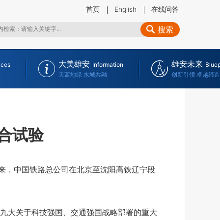
首页
English
在线问答
搜索
大美雄安
雄安未来
ices
Information
Bluep
务
天蓝地绿 水城共融
创新引领 卓越缔造
合试验
来，中国铁路总公司在北京至沈阳高铁辽宁段
九大关于科技强国、交通强国战略部署的重大