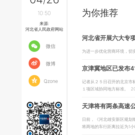
/
为你推荐
10:50
来源:
河北省人民政府网站
河北省开展六大专
微信
为进一步优化营商环境，切
微博
京津冀地区已发布4
Qzone
记者从２５日召开的北京市
１项区域协同地方标准。
2
天津将有两条高速公
日前，《河北雄安新区规划
将两地的车行距离拉近为1小