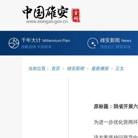
千年大计
雄安新闻
Millennium Plan
News
战略选择 中国样本
消息总汇 瞭望高地
当前位置：
首页
>
雄安新闻
>
最新播报
>
正文
原标题：
我省开展六
为进一步优化营商环境
该方案坚持问题导向和