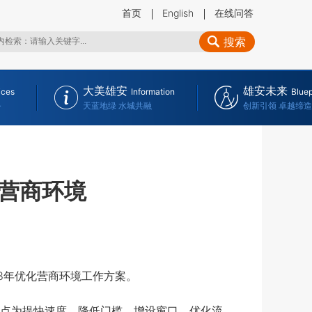
首页
English
在线问答
搜索
大美雄安
雄安未来
ices
Information
Bluep
务
天蓝地绿 水城共融
创新引领 卓越缔造
营商环境
8年优化营商环境工作方案。
点为提快速度、降低门槛、增设窗口、优化流