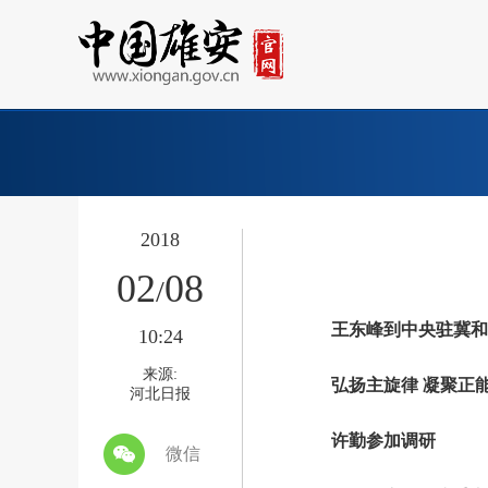
2018
02
08
/
王东峰到中央驻冀和省
10:24
来源:
弘扬主旋律 凝聚正能
河北日报
许勤参加调研
微信