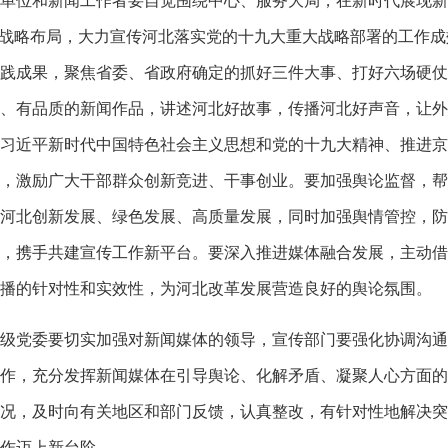
位和新闻工作者要自觉围绕中心、服务大局，在新时代展现新作
”战略布局，大力宣传河北落实党的十九大重大战略部署的工作
践成果，聚焦省委、省政府确定的抓好三件大事、打好六场硬仗
、有品质的新闻作品，讲述河北好故事，传播河北好声音，让外
习近平新时代中国特色社会主义思想和党的十九大精神、推进京
，激励广大干部群众创新竞进、干事创业。要加强舆论监督，帮
河北创新发展、绿色发展、高质量发展，同时加强舆情管控，防
，携手共建宣传工作新平台。要深入推进媒体融合发展，主动借
播的针对性和实效性，为河北改革发展营造良好的舆论氛围。
党委要切实加强对新闻媒体的领导，宣传部门要强化协调沟通
作，充分发挥新闻媒体在引导舆论、化解矛盾、凝聚人心方面的
况，及时向有关地区和部门反馈，认真整改，有针对性地解决突
作迈上新台阶。