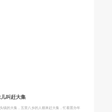
味儿叫赶大集
河头镇的大集，五里八乡的人都来赶大集，忙着置办年