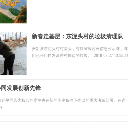
新春走基层：东淀头村的垃圾清理队
安新县东淀头村村南头，有块省级河长信息公示牌，牌子
们已开始自发清理村周边的垃圾。
2018-02-27 13:55:3
协同发展创新先锋
习近平同志为核心的党中央在新的历史条件下作出的重大决策部署。在这
34