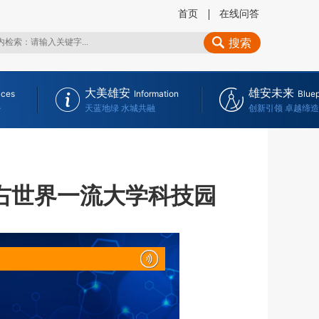
首页
在线问答
搜索
大美雄安
雄安未来
ices
Information
Bluep
务
天蓝地绿 水城共融
创新引领 卓越缔造
左右世界一流大学科技园