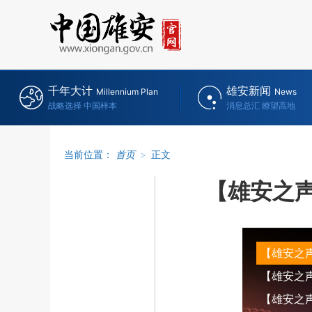
千年大计
雄安新闻
Millennium Plan
News
战略选择 中国样本
消息总汇 瞭望高地
当前位置：
首页
>
正文
【雄安之声
【雄安之
【雄安之声】
【雄安之声】