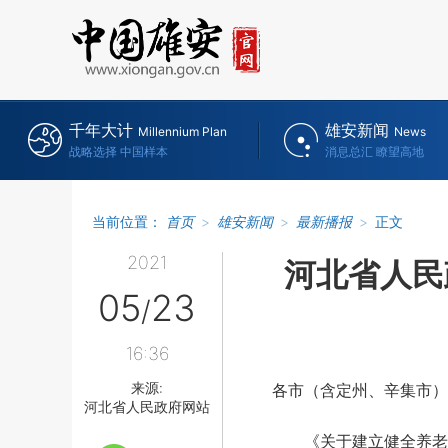
千年大计
雄安新闻
Millennium Plan
News
战略选择 中国样本
消息总汇 瞭望高地
当前位置：
首页
>
雄安新闻
>
最新播报
>
正文
2021
河北省人民
05
23
/
16:36
来源:
各市（含定州、辛集市）
河北省人民政府网站
《关于建立健全养老服