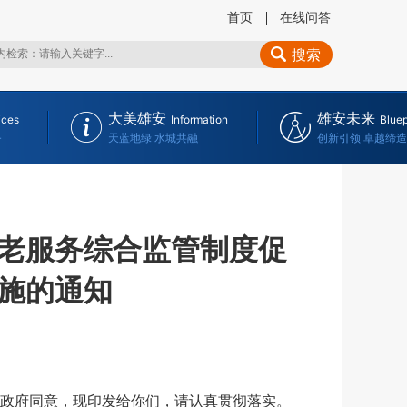
首页
在线问答
搜索
大美雄安
雄安未来
ices
Information
Bluep
务
天蓝地绿 水城共融
创新引领 卓越缔造
老服务综合监管制度促
施的通知
政府同意，现印发给你们，请认真贯彻落实。