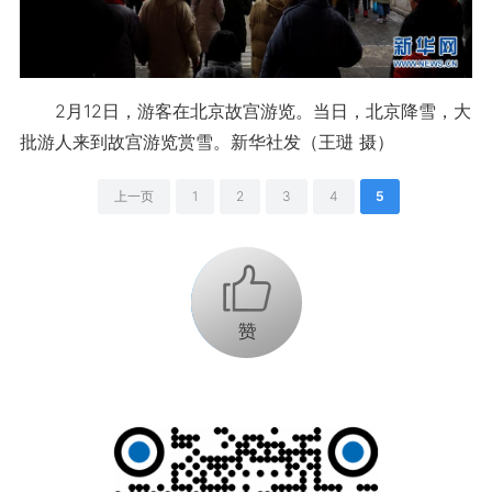
2月12日，游客在北京故宫游览。当日，北京降雪，大
批游人来到故宫游览赏雪。新华社发（王琎 摄）
上一页
1
2
3
4
5
+1