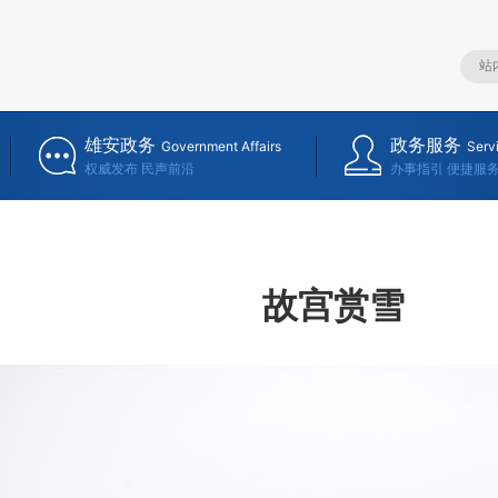
雄安政务
政务服务
Government Affairs
Serv
权威发布 民声前沿
办事指引 便捷服
故宫赏雪