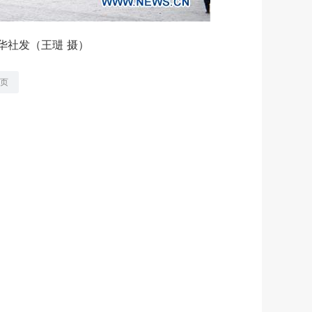
社发（王琎 摄）
页