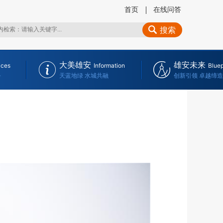
首页
在线问答
搜索
大美雄安
雄安未来
ices
Information
Bluep
务
天蓝地绿 水城共融
创新引领 卓越缔造