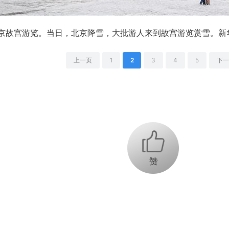
故宫游览。当日，北京降雪，大批游人来到故宫游览赏雪。新华
上一页
1
2
3
4
5
下一
+1