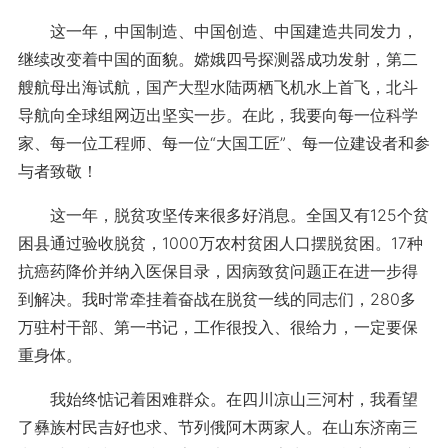
这一年，中国制造、中国创造、中国建造共同发力，
继续改变着中国的面貌。嫦娥四号探测器成功发射，第二
艘航母出海试航，国产大型水陆两栖飞机水上首飞，北斗
导航向全球组网迈出坚实一步。在此，我要向每一位科学
家、每一位工程师、每一位“大国工匠”、每一位建设者和参
与者致敬！
这一年，脱贫攻坚传来很多好消息。全国又有125个贫
困县通过验收脱贫，1000万农村贫困人口摆脱贫困。17种
抗癌药降价并纳入医保目录，因病致贫问题正在进一步得
到解决。我时常牵挂着奋战在脱贫一线的同志们，280多
万驻村干部、第一书记，工作很投入、很给力，一定要保
重身体。
我始终惦记着困难群众。在四川凉山三河村，我看望
了彝族村民吉好也求、节列俄阿木两家人。在山东济南三