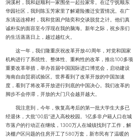
涧溪村，我和赵顺利一家围坐一起拉家常。在辽宁抚顺东
华园社区，我到陈玉芳家里了解避险搬迁安置情况。在广
东清远连樟村，我和贫困户陆奕和交谈脱贫之计。他们真
诚朴实的面容至今浮现在我的脑海。新年之际，祝乡亲们
的生活蒸蒸日上，越过越红火。
这一年，我们隆重庆祝改革开放40周年，对党和国家
机构进行了系统性、整体性、重构性的改革，推出100多项
重要改革举措，举办首届中国国际进口博览会，启动建设
海南自由贸易试验区。世界看到了改革开放的中国加速
度，看到了将改革开放进行到底的中国决心。我们改革的
脚步不会停滞，开放的大门只会越开越大。
我注意到，今年，恢复高考后的第一批大学生大多已
经退休，大批“00后”进入高校校园。1亿多非户籍人口在城
市落户的行动正在继续，1300万人在城镇找到了工作，解
决棚户区问题的住房开工了580万套，新市民有了温暖的