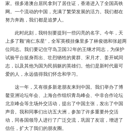
家。很多港澳台居民拿到了居住证，香港进入了全国高铁
网。一个流动的中国，充满了繁荣发展的活力。我们都在
努力奔跑，我们都是追梦人。
此时此刻，我特别要提到一些闪亮的名字。今年，天
上多了颗“南仁东星”，全军英模挂像里多了林俊德和张超两
位同志。我们要记住守岛卫国32年的王继才同志，为保护
试验平台挺身而出、壮烈牺牲的黄群、宋月才、姜开斌同
志，以及其他为国为民捐躯的英雄们。他们是新时代最可
爱的人，永远值得我们怀念和学习。
这一年，又有很多新老朋友来到中国。我们举办了博
鳌亚洲论坛年会、上海合作组织青岛峰会、中非合作论坛
北京峰会等主场外交活动，提出了中国主张，发出了中国
声音。我和同事们出访五大洲，参加了许多重要外交活
动，同各国领导人进行了广泛交流，巩固了友谊，增进了
信任，扩大了我们的朋友圈。