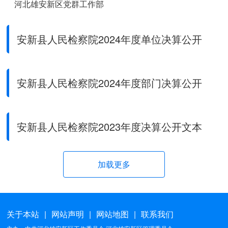
河北雄安新区党群工作部
河北雄安新区宣传网信局
安新县人民检察院2024年度单位决算公开
河北雄安新区社会工作部
河北雄安新区人大工作联络办公室
安新县人民检察院2024年度部门决算公开
河北雄安新区政协工作联络办公室
河北雄安新区改革发展局
安新县人民检察院2023年度决算公开文本
河北雄安新区教育局
加载更多
河北雄安新区综合执法局
河北雄安新区应急管理局
关于本站
|
网站声明
|
网站地图
|
联系我们
河北雄安新区生态环境局