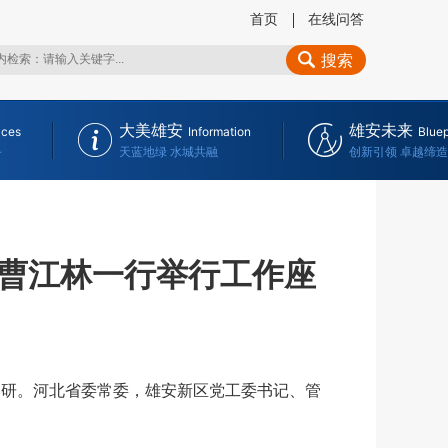
首页
在线问答
搜索
大美雄安
雄安未来
ices
Information
Bluep
务
天蓝地绿 水城共融
创新引领 卓越缔造
曹江林一行举行工作座
研。河北省委常委，雄安新区党工委书记、管