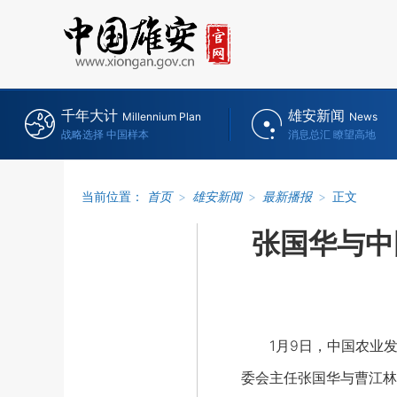
千年大计
雄安新闻
Millennium Plan
News
战略选择 中国样本
消息总汇 瞭望高地
当前位置：
首页
>
雄安新闻
>
最新播报
>
正文
张国华与中
1月9日，中国农业发
委会主任张国华与曹江林