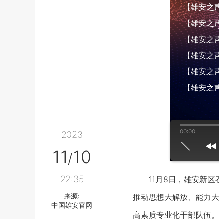
【雄安之声】
【雄安之声】
【雄安之声】
【雄安之声】
【雄安之声】
【雄安之声
00:00
2023
us
play
next
11
10
/
22:35
11月8日，雄安新区
来源:
推动思想大解放、能力大
中国雄安官网
高素质专业化干部队伍。