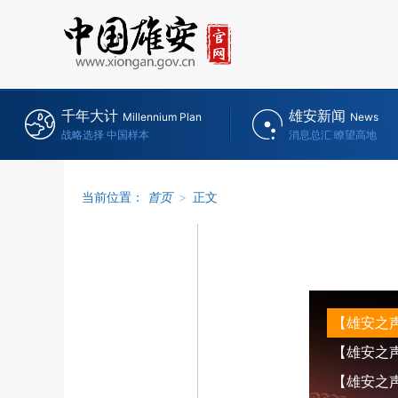
千年大计
雄安新闻
Millennium Plan
News
战略选择 中国样本
消息总汇 瞭望高地
当前位置：
首页
>
正文
【雄安之
【雄安之声】
【雄安之声】