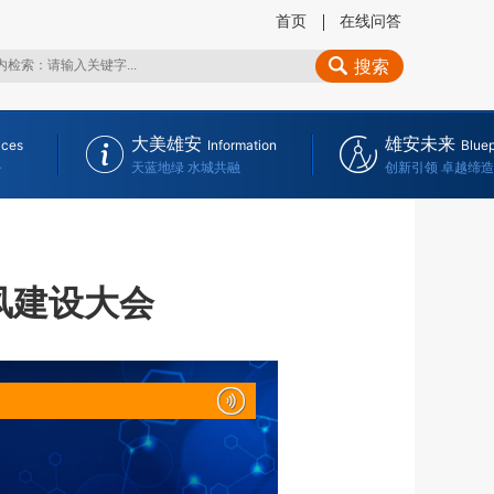
首页
在线问答
搜索
大美雄安
雄安未来
ices
Information
Bluep
务
天蓝地绿 水城共融
创新引领 卓越缔造
风建设大会