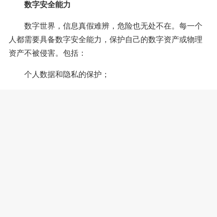
数字安全能力
数字世界，信息真假难辨，危险也无处不在。每一个
人都需要具备数字安全能力，保护自己的数字资产或物理
资产不被侵害。包括：
个人数据和隐私的保护；
对网络谣言、电信诈骗、信息窃取等不法行为的辨别
能力和安全防护技能；
对游戏、短视频等的自控能力，防沉迷；
数字思维能力
数字思维能力指能用数字技术（如大数据、人工智能
等）解决自己或他人在生活、工作中的问题。包括：
利用数字技术提升数字生活体验和生活水平，比如智