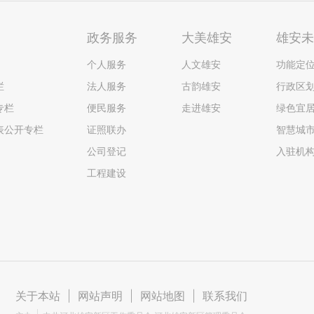
政务服务
大美雄安
雄安
个人服务
人文雄安
功能定
栏
法人服务
古韵雄安
行政区
专栏
便民服务
走进雄安
绿色宜
表公开专栏
证照联办
智慧城
公司登记
入驻机
工程建设
关于本站
|
网站声明
|
网站地图
|
联系我们