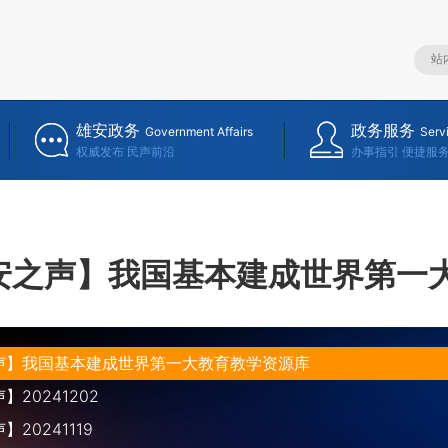
雄安政务
政务服务
Government Affairs
Serv
权威发布 民声前沿
办事指引 便捷服
安之声】我国基本建成世界第一
声】我国基本建成世界第一大教育教学资源库
20241202
20241119