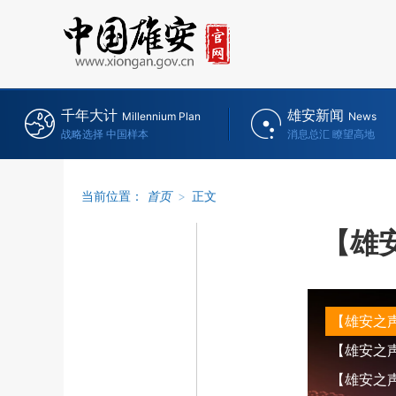
千年大计
雄安新闻
Millennium Plan
News
战略选择 中国样本
消息总汇 瞭望高地
当前位置：
首页
>
正文
【雄
【雄安之
【雄安之声】
【雄安之声】