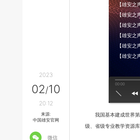
【雄安之声】
【雄安之声】
【雄安之声】
【雄安之声】
【雄安之声】
【雄安之声
2023
00:00
02
10
/
us
play
next
20:12
来源:
我国基本建成世界第一
中国雄安官网
级、省级专业教学资源库1
微信