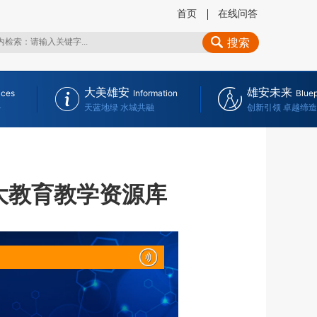
首页
在线问答
搜索
大美雄安
雄安未来
ices
Information
Bluep
务
天蓝地绿 水城共融
创新引领 卓越缔造
大教育教学资源库