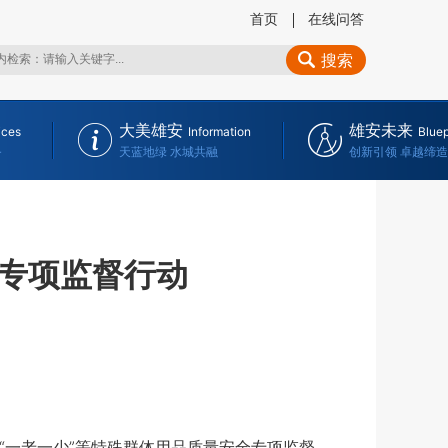
首页
在线问答
搜索
大美雄安
雄安未来
ices
Information
Bluep
务
天蓝地绿 水城共融
创新引领 卓越缔造
专项监督行动
“一老一少”等特殊群体用品质量安全专项监督