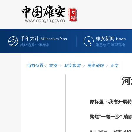
千年大计
雄安新闻
Millennium Plan
News
战略选择 中国样本
消息总汇 瞭望高地
当前位置：
首页
>
雄安新闻
>
最新播报
>
正文
河
原标题：我省开展特
聚焦“一老一少” 消
5月26日，省市场监管