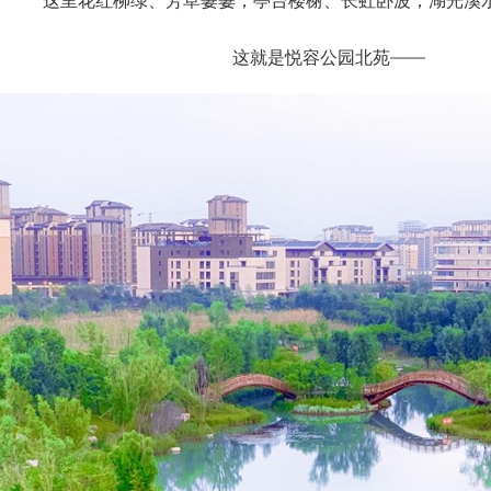
这里花红柳绿、芳草萋萋，亭台楼榭、长虹卧波，湖光溪
这就是悦容公园北苑——