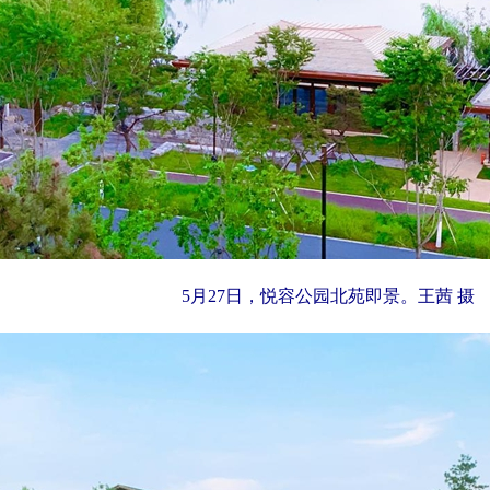
5月27日，悦容公园北苑即景。王茜 摄