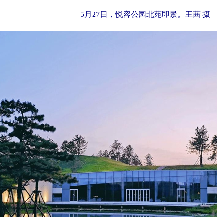
5月27日，悦容公园北苑即景。王茜 摄