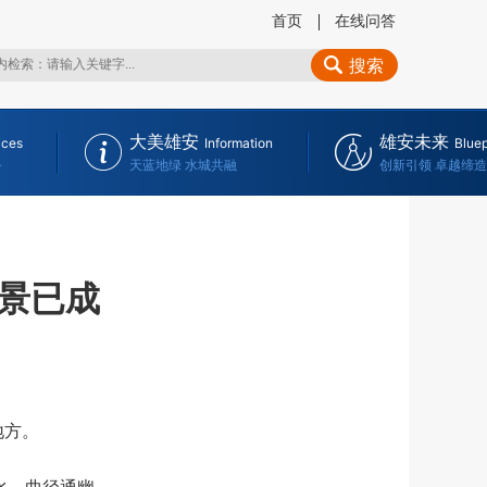
首页
在线问答
搜索
大美雄安
雄安未来
ices
Information
Bluep
务
天蓝地绿 水城共融
创新引领 卓越缔造
景已成
地方。