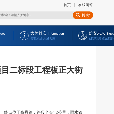
首页
在线问答
搜索
大美雄安
雄安未来
ices
Information
Bluep
务
天蓝地绿 水城共融
创新引领 卓越缔造
项目二标段工程板正大街
终点位于豪丹路，路段全长1.2公里，雨水管