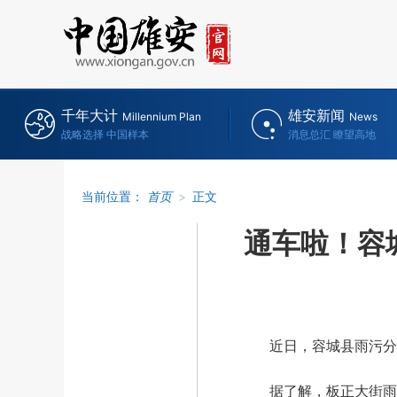
千年大计
雄安新闻
Millennium Plan
News
战略选择 中国样本
消息总汇 瞭望高地
当前位置：
首页
>
正文
通车啦！容
近日，容城县雨污分流
据了解，板正大街雨污