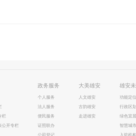
政务服务
大美雄安
雄安
个人服务
人文雄安
功能定
栏
法人服务
古韵雄安
行政区
专栏
便民服务
走进雄安
绿色宜
表公开专栏
证照联办
智慧城
公司登记
入驻机