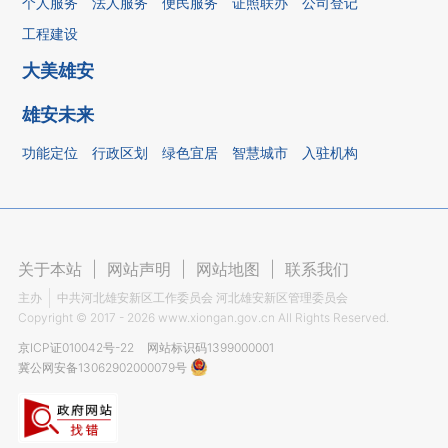
个人服务
法人服务
便民服务
证照联办
公司登记
工程建设
大美雄安
雄安未来
功能定位
行政区划
绿色宜居
智慧城市
入驻机构
关于本站
|
网站声明
|
网站地图
|
联系我们
主办
中共河北雄安新区工作委员会 河北雄安新区管理委员会
Copyright ©
2017 - 2026
www.xiongan.gov.cn All Rights Reserved.
京ICP证010042号-22
网站标识码1399000001
冀公网安备13062902000079号