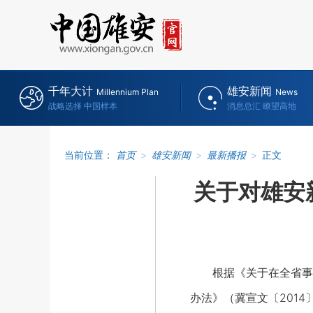
千年大计
雄安新闻
Millennium Plan
News
战略选择 中国样本
消息总汇 瞭望高地
当前位置：
首页
>
雄安新闻
>
最新播报
>
正文
关于对雄安
根据《关于在全省事业单
办法》（冀宣文〔201