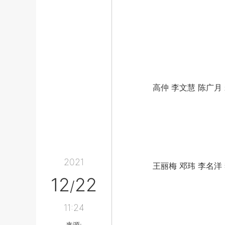
高仲 李文慧 陈广月 
2021
王丽梅 邓玮 李名洋 
12
22
/
11:24
来源: