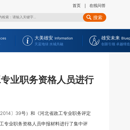
首页
在线问答
搜索
大美雄安
雄安未来
ices
Information
Bluep
务
天蓝地绿 水城共融
创新引领 卓越缔造
工专业职务资格人员进行
14〕39号）和《河北省政工专业职务评定
度政工专业职务资格人员申报材料进行了集中评