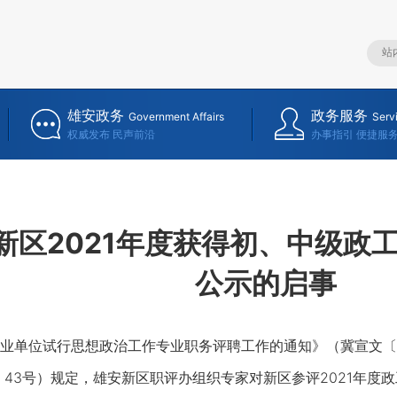
雄安政务
政务服务
Government Affairs
Serv
权威发布 民声前沿
办事指引 便捷服
新区2021年度获得初、中级政
公示的启事
位试行思想政治工作专业职务评聘工作的通知》（冀宣文〔20
4〕43号）规定，雄安新区职评办组织专家对新区参评2021年