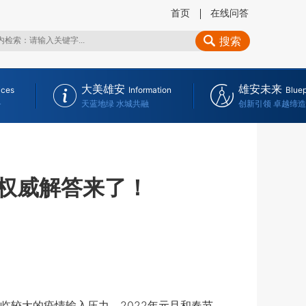
首页
在线问答
搜索
大美雄安
雄安未来
ices
Information
Bluep
务
天蓝地绿 水城共融
创新引领 卓越缔造
？权威解答来了！
较大的疫情输入压力。2022年元旦和春节