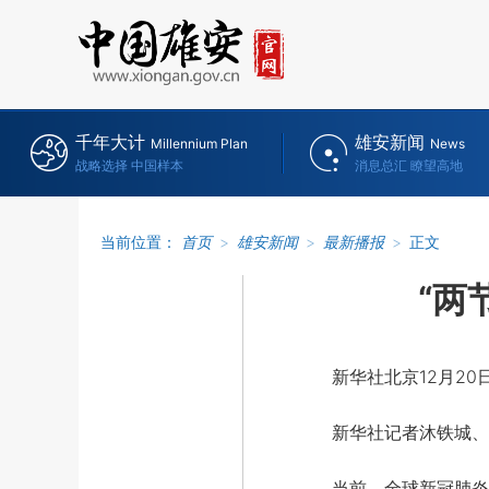
千年大计
雄安新闻
Millennium Plan
News
战略选择 中国样本
消息总汇 瞭望高地
当前位置：
首页
>
雄安新闻
>
最新播报
>
正文
“两
新华社北京12月20
新华社记者沐铁城、
当前，全球新冠肺炎疫