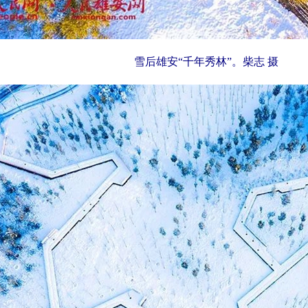
雪后雄安“千年秀林”。柴志 摄