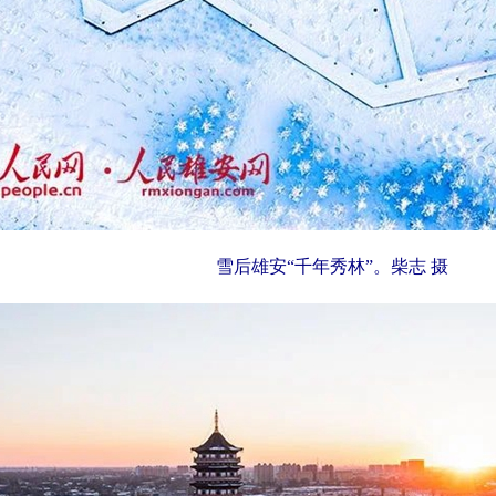
雪后雄安“千年秀林”。柴志 摄