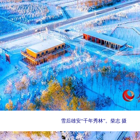
雪后雄安“千年秀林”。柴志 摄