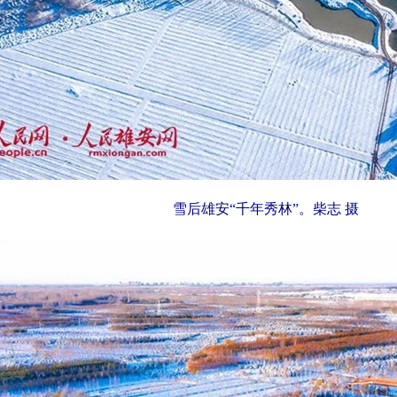
雪后雄安“千年秀林”。柴志 摄