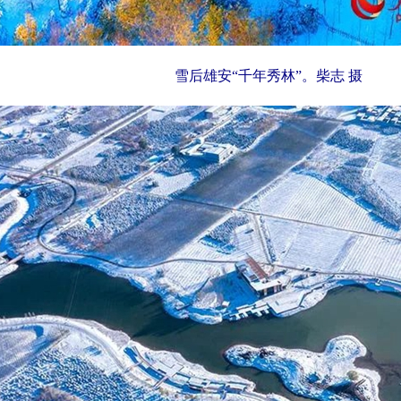
雪后雄安“千年秀林”。柴志 摄