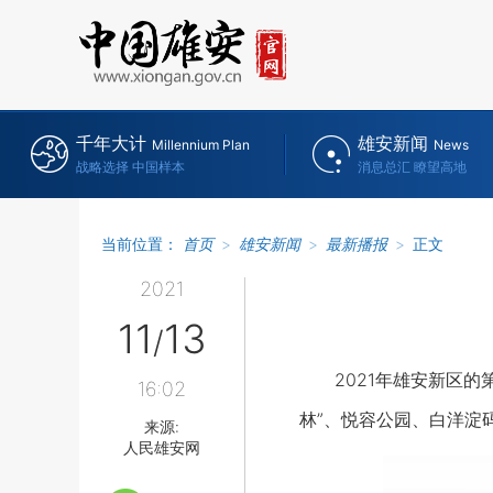
千年大计
雄安新闻
Millennium Plan
News
战略选择 中国样本
消息总汇 瞭望高地
当前位置：
首页
>
雄安新闻
>
最新播报
>
正文
2021
11
13
/
2021年雄安新区的第
16:02
林”、悦容公园、白洋淀
来源:
人民雄安网