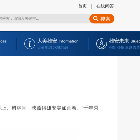
首页
在线问答
搜索
大美雄安
雄安未来
ices
Information
Bluep
务
天蓝地绿 水城共融
创新引领 卓越缔造
上、树林间，映照得雄安美如画卷。“千年秀