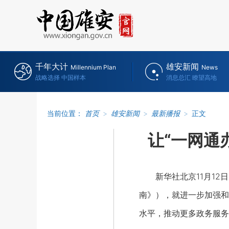
千年大计
雄安新闻
Millennium Plan
News
战略选择 中国样本
消息总汇 瞭望高地
当前位置：
首页
>
雄安新闻
>
最新播报
>
正文
让“一网通
新华社北京11月12日
南》），就进一步加强和
水平，推动更多政务服务