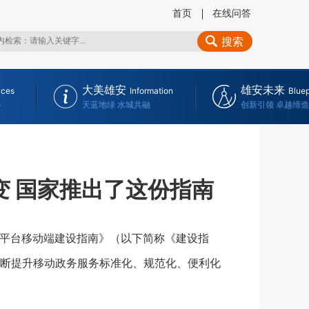
首页
在线问答
搜索
大美雄安
雄安未来
ices
Information
Bluep
务
天蓝地绿 水城共融
创新引领 卓越缔造
转变 国家推出了这份指南
平台移动端建设指南》（以下简称《建设指
断提升移动政务服务标准化、规范化、便利化