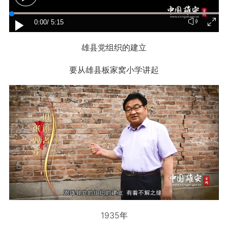
0:00
/ 5:15
雄县党组织的建立
要从雄县板家窝小学讲起
1935年