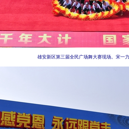
雄安新区第三届全民广场舞大赛现场。宋一力