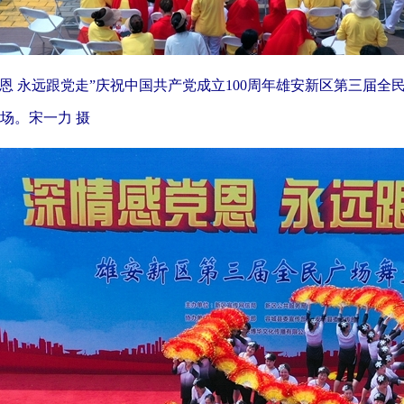
感党恩 永远跟党走”庆祝中国共产党成立100周年雄安新区第三届
场。宋一力 摄