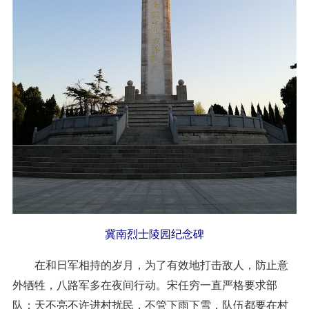
冀南烈士陵园纪念碑
在和日军相持的岁月，为了有效地打击敌人，防止意
外牺牲，八路军多在夜间行动。宋任穷一直严格要求部
队：天不亮不许进村扰民，不管下雨下雪，队伍都要在村