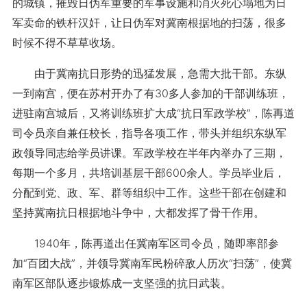
的城镇，摧毁日伪军重要的军事设施和消灭死心塌地为日
军卖命的铁杆汉奸，让日伪军对冀南根据地的扫荡，很多
时候不得不草草收场。
由于冀南抗日形势的迅猛发展，急需大批干部。东纵
一到南宫，便在苏村开办了有30多人参加的干部训练班，
进驻南宫城后，又将训练班扩大成“抗日军政学校”，陈再道
司令员亲自兼任校长，指导各项工作，带头并组织东纵军
政领导同志给学员讲课。军政学校在半年内举办了三期，
每期一个多月，共培训基层干部600余人。学员毕业后，
分配到党、政、军、群等组织中工作。这些干部在创建和
坚持冀南抗日根据地斗争中，大都发挥了骨干作用。
1940年，陈再道出任冀南军区司令员，随即率部参
加“百团大战”，并领导冀南军民粉碎敌人历次“扫荡”，使冀
南军区部队逐步锻炼成一支坚强的抗日武装。