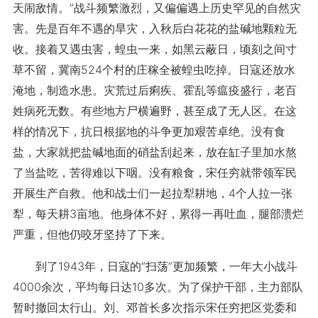
天闹敌情。”战斗频繁激烈，又偏偏遇上历史罕见的自然灾
害。先是百年不遇的旱灾，入秋后白花花的盐碱地颗粒无
收。接着又遇虫害，蝗虫一来，如黑云蔽日，顷刻之间寸
草不留，冀南524个村的庄稼全被蝗虫吃掉。日寇还放水
淹地，制造水患。灾荒过后痢疾、霍乱等瘟疫盛行，老百
姓病死无数。有些地方尸横遍野，甚至成了无人区。在这
样的情况下，抗日根据地的斗争更加艰苦卓绝。没有食
盐，大家就把盐碱地面的硝盐刮起来，放在缸子里加水熬
了当盐吃，苦得难以下咽。没有粮食，宋任穷就带领军民
开展生产自救。他和战士们一起拉犁耕地，4个人拉一张
犁，每天耕3亩地。他身体不好，累得一再吐血，腿部溃烂
严重，但他仍咬牙坚持了下来。
到了1943年，日寇的“扫荡”更加频繁，一年大小战斗
4000余次，平均每日达10多次。为了保护干部，主力部队
暂时撤回太行山。刘、邓首长多次指示宋任穷把区党委和