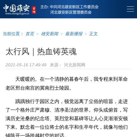
当前位置：
首页
>
雄安新闻
>
最新播报
>
正文
太行风｜热血铸英魂
来源：
河北新闻网
2021-05-16 17:49:49
天暖暖的。在一个清静的暮春午后，我专程来到革命
老区邢台南宫的冀南烈士陵园。
踽踽独行于园区之内，顿觉远离了尘俗的喧嚣，走进
了一个格外庄严肃穆、清净圣洁的世界。仰头或俯首，写
满历史沧桑的纪念塔、英烈堂和墓碑等让人心灵渐渐安顿
下来。默念着一位位将士的名字和生卒年代，就像与他们
铺陈开一场跨越时空的对话。