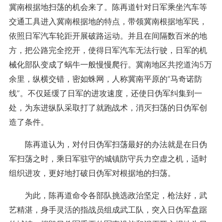
冀南根据地扫荡的机会来了。陈再道针对日军乘坐汽车等
交通工具进入冀南根据地的特点，带领冀南根据地军民，
依照日军汽车轮距开展破路运动。并且在间隔数百米的地
方，把公路完全挖开，使得日军汽车无法行驶，日军的机
械化部队变成了蜗牛一般慢慢爬行。冀南地区共挖道沟5万
余里，纵横交错，密如蛛网，人称冀南平原的“马奇诺防
线”。不仅延缓了日军的进攻速度，还使日伪军纠集到一
处，为东进纵队采取打了就跑战术，消灭扫荡的日伪军创
造了条件。
陈再道认为，对付日伪军扫荡最好的办法就是在日伪
军扫荡之时，乘日军驻守的城镇防守兵力空虚之机，适时
组织进攻，更好地打破日伪军对根据地的扫荡。
为此，陈再道命令各部队挑选政治坚定，枪法好，武
艺精湛，身手灵活的指战员组成武工队，突入日伪军盘踞