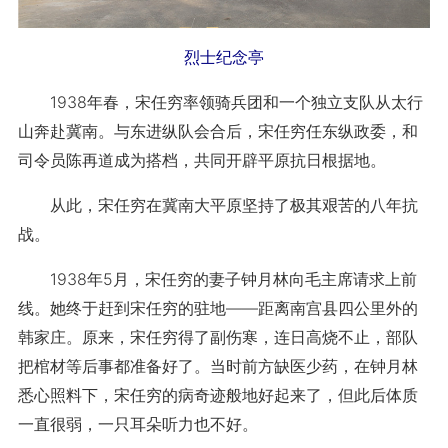
烈士纪念亭
1938年春，宋任穷率领骑兵团和一个独立支队从太行
山奔赴冀南。与东进纵队会合后，宋任穷任东纵政委，和
司令员陈再道成为搭档，共同开辟平原抗日根据地。
从此，宋任穷在冀南大平原坚持了极其艰苦的八年抗
战。
1938年5月，宋任穷的妻子钟月林向毛主席请求上前
线。她终于赶到宋任穷的驻地——距离南宫县四公里外的
韩家庄。原来，宋任穷得了副伤寒，连日高烧不止，部队
把棺材等后事都准备好了。当时前方缺医少药，在钟月林
悉心照料下，宋任穷的病奇迹般地好起来了，但此后体质
一直很弱，一只耳朵听力也不好。