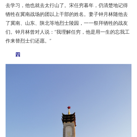
去学习，他也就去太行山了。宋任穷暮年，仍清楚地记得
牺牲在冀南战场的团以上干部的姓名。妻子钟月林随他去
了冀南、山东、陕北等地烈士陵园，一一祭拜牺牲的战友
们。钟月林曾对人说：“我理解任穷，他是用一生的忘我工
作来替烈士们还愿。”
四