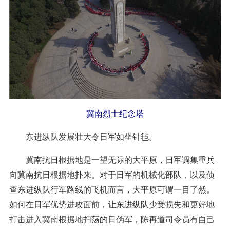
冀南烈士纪念塔
东进纵队发展壮大令日军如坐针毡。
冀南抗日根据地是一望无际的大平原，日军调集重兵
向冀南抗日根据地扑来。对于日军的机械化部队，以及侦
查东进纵队行军路线的飞机而言，大平原可谓一目了然。
如何在日军优势进攻面前，让东进纵队少受损失和更好地
打击进入冀南根据地扫荡的日伪军，陈再道司令员有自己