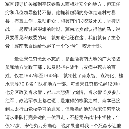
军区领导机关撤到平汉铁路以西相对安全的地方，但宋任
穷和几位领导坚持不撤。他拖着虚弱的身体走遍村村县
县，布置工作，发动群众，和冀南军民咬紧牙关，坚持抗
战，一起度过最艰难的时期。冀南老乡都认得他的马，说
只要看见宋政委的马，就知道他还在这，我们就有了主心
骨！冀南老百姓给他起了一个“外号”：咬牙干部。
最让宋任穷念念不忘的，是血洒冀南大地的广大指战
员和地方党政干部，以及那些在战争与灾病中死去的百
姓。仅在1942年至1943年，就牺牲了肖永智、袁鸿化、桂
承志等70多名军队和地方干部。每当宋任穷追忆起129师
七分区政委肖永智，都非常悲痛与惋惜。肖永智15岁参加
红军，政治军事上都过硬，是难得的栋梁之材。肖本已接
到去太行山党校学习的通知，但新婚的他却向宋任穷坚决
请求带队打完关键的一仗再走，不想竟在战斗中牺牲，年
仅27岁。宋任穷万分痛心，说如果当时我下个死命令让他