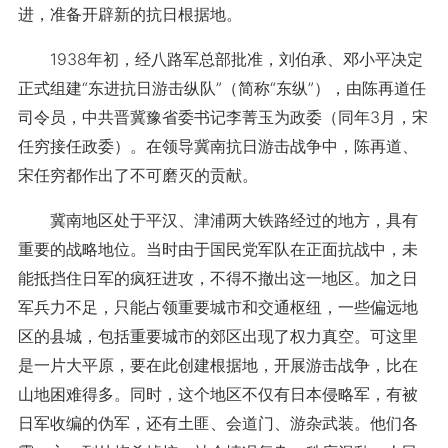
进，准备开辟新的抗日根据地。
1938年初，经八路军总部批准，刘伯承、邓小平决定
正式组建“东进抗日游击纵队”（简称“东纵”），由陈再道任
司令员，中共晋冀豫省委书记李菁玉为政委（同年3月，宋
任穷接任政委）。在领导冀南抗日游击战争中，陈再道、
宋任穷都作出了不可磨灭的贡献。
冀南地区处于平汉、津浦两大铁路经过的地方，具有
重要的战略地位。当时由于国民党军队在正面抗战中，未
能抵挡住日军的疯狂进攻，不得不撤出这一地区。加之日
军兵力不足，只能占领重要城市和交通枢纽，一些偏远地
区的县城，包括重要城市的郊区出现了权力真空。可这里
是一片大平原，要在此创建根据地，开展游击战争，比在
山地困难得多。同时，这个地区不仅有日本侵略军，有被
日军收编的伪军，还有土匪、会道门、游杂武装。他们各