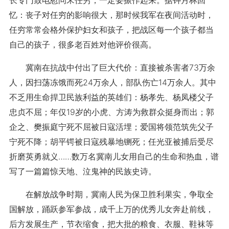
长专门致电慰问宋任穷，一定要振作起来。据钟月林回
忆：丧子对任穷的影响很大，那时候我军在夜间活动时，
任穷常常会格外保护妇女和孩子，把战区每一个孩子都当
自己的孩子，很多老百姓对他评价很高。
冀南在抗战中付出了巨大代价：直接被杀害者73万余
人，因扫荡冻饿而死24万余人，部队伤亡14万余人。其中
不乏用生命捍卫民族利益的英雄们：杨孝先、杨凤楼父子
忠贞不屈；年仅19岁的小虎、方涛为救群众挺身而出；郭
企之、樊振庭宁死不屈被日寇活埋；爱国将领范筑先父子
宁死不降；胡平锷被日寇残暴地铡死；任光亚被捕后受尽
折磨英勇就义……数万名冀南儿女用自己的生命和热血，谱
写了一篇篇惊天地、泣鬼神的民族史诗。
在解放战争时期，冀南人民为保卫胜利果实，争取全
国解放，踊跃参军参战，成千上万的优秀儿女奔赴前线，
后方发展生产，节衣缩食，把大批的粮食、衣服、鞋袜等