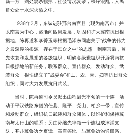
霸一方，到处烧杀掳掠，社会情况复杂，秩序混乱，人民
群众处于水深火热之中。
1938年2月，东纵进驻邢台南宫县（现为南宫市）并
以南宫为中心，逐渐向四周发展，巩固和扩大冀南抗日根
据地。陈再道和李菁玉等根据毛泽东同志关于“战争的伟力
之最深厚的根源，存在于民众之中”的思想，到南宫后，首
先恢复和发展党的各级组织，明确各级党组织开辟冀南抗
日根据地的新任务，联系群众、宣传群众、发动群众、武
装群众，很快建立了“战委会”和工、农、青、妇等抗日群众
组织，同时大力发展抗日武装。
当时，陈再道司令员派出由程启光率领的一个连，活
动于平汉铁路东侧的任县、隆平、尧山、柏乡一带，宣传
和发动群众，组织抗日武装和群众团体，以维护和保持冀
南与太行山的联系；另由孙继先率领一个连组成津浦支
队，开赴冀鲁边之夏津、高唐等地，与冀鲁边沟通联系。