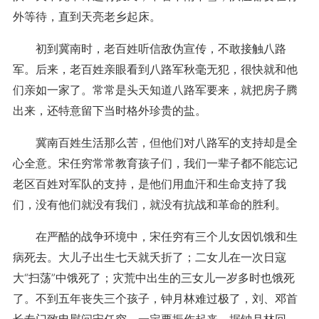
外等待，直到天亮老乡起床。
初到冀南时，老百姓听信敌伪宣传，不敢接触八路
军。后来，老百姓亲眼看到八路军秋毫无犯，很快就和他
们亲如一家了。常常是头天知道八路军要来，就把房子腾
出来，还特意留下当时格外珍贵的盐。
冀南百姓生活那么苦，但他们对八路军的支持却是全
心全意。宋任穷常常教育孩子们，我们一辈子都不能忘记
老区百姓对军队的支持，是他们用血汗和生命支持了我
们，没有他们就没有我们，就没有抗战和革命的胜利。
在严酷的战争环境中，宋任穷有三个儿女因饥饿和生
病死去。大儿子出生七天就夭折了；二女儿在一次日寇
大“扫荡”中饿死了；灾荒中出生的三女儿一岁多时也饿死
了。不到五年丧失三个孩子，钟月林难过极了，刘、邓首