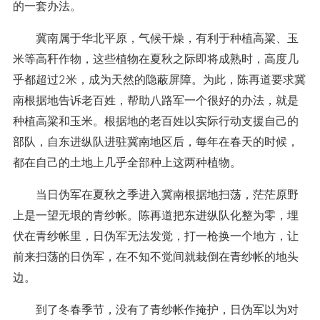
的一套办法。
冀南属于华北平原，气候干燥，有利于种植高粱、玉
米等高秆作物，这些植物在夏秋之际即将成熟时，高度几
乎都超过2米，成为天然的隐蔽屏障。为此，陈再道要求冀
南根据地告诉老百姓，帮助八路军一个很好的办法，就是
种植高粱和玉米。根据地的老百姓以实际行动支援自己的
部队，自东进纵队进驻冀南地区后，每年在春天的时候，
都在自己的土地上几乎全部种上这两种植物。
当日伪军在夏秋之季进入冀南根据地扫荡，茫茫原野
上是一望无垠的青纱帐。陈再道把东进纵队化整为零，埋
伏在青纱帐里，日伪军无法发觉，打一枪换一个地方，让
前来扫荡的日伪军，在不知不觉间就栽倒在青纱帐的地头
边。
到了冬春季节，没有了青纱帐作掩护，日伪军以为对