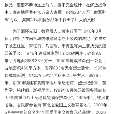
物品，源源不断地送上前方。据不完全统计，在解放战争
中，冀南地区共有10万余人参军，织布234万匹，做军鞋
69万双，冀南军民在解放战争中作出了巨大的贡献。
为了缅怀先烈，教育后人，冀南行署于1946年3月1
日，作出了在南宫城内修建冀南烈士陵园的决定，并成立
了以王任重、宋任穷、马国瑞、李菁玉等为主要成员的建
园筹委会。1949年建成冀南烈士纪念碑两座，碑高9.9
米，占地面积56.38平方米。1959年建成革命烈士公墓，
占地面积460平方米，安葬633名无名烈士遗骨。1965年
建成冀南烈士纪念塔，占地面积962.5平方米，高29.5
米。后来陆续建有冀南革命斗争纪念馆、烈士纪念亭、英
烈堂、铭碑廊、影视厅等。1989年8月陵园被国务院命名
为“全国重点烈士纪念建筑物保护单位”。1995年5月被河北
省委、省政府命名为“河北省爱国主义教育基地”。2009年
5月被中宣部命名为“全国爱国主义教育示范基地”。2020