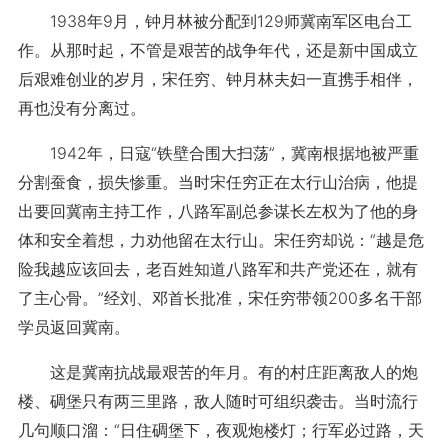
1938年9月，钟月林被分配到129师冀南军区电台工
作。从那时起，不管是艰苦的战争年代，还是新中国成立
后艰难创业的岁月，宋任穷、钟月林夫妇一直携手相伴，
再也没有分离过。
1942年，日寇“铁壁合围大扫荡”，冀南根据地被严重
分割蚕食，损失惨重。当时宋任穷正在太行山治病，他提
出要回冀南主持工作，八路军副总参谋长左权为了他的身
体和安全着想，力劝他留在太行山。宋任穷却说：“越是危
险我越应该回去，老百姓知道八路军和共产党还在，就有
了主心骨。”经刘、邓首长批准，宋任穷带领200多名干部
学员返回冀南。
这是冀南抗战最艰苦的年月。有的村庄距离敌人的炮
楼、碉堡只有两三里路，敌人随时可组织袭击。当时流行
几句顺口溜：“日住碉堡下，夜观炮楼灯；行军必过路，天