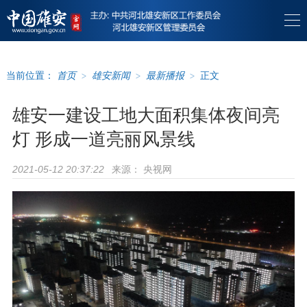
当前位置：
首页
>
雄安新闻
>
最新播报
>
正文
雄安一建设工地大面积集体夜间亮
灯 形成一道亮丽风景线
来源：
央视网
2021-05-12 20:37:22