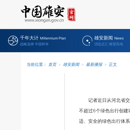
千年大计
雄安新闻
Millennium Plan
News
战略选择 中国样本
消息总汇 瞭望高地
当前位置：
首页
>
雄安新闻
>
最新播报
>
正文
记者近日从河北省交通
不超过6个绿色出行创建
适、安全的绿色出行体系