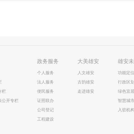
政务服务
大美雄安
雄安
个人服务
人文雄安
功能定
栏
法人服务
古韵雄安
行政区
专栏
便民服务
走进雄安
绿色宜
表公开专栏
证照联办
智慧城
公司登记
入驻机
工程建设