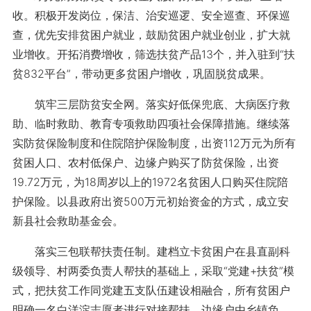
收。积极开发岗位，保洁、治安巡逻、安全巡查、环保巡
查，优先安排贫困户就业，鼓励贫困户就业创业，扩大就
业增收。开拓消费增收，筛选扶贫产品13个，并入驻到“扶
贫832平台”，带动更多贫困户增收，巩固脱贫成果。
筑牢三层防贫安全网。落实好低保兜底、大病医疗救
助、临时救助、教育专项救助四项社会保障措施。继续落
实防贫保险制度和住院陪护保险制度，出资112万元为所有
贫困人口、农村低保户、边缘户购买了防贫保险，出资
19.72万元，为18周岁以上的1972名贫困人口购买住院陪
护保险。以县政府出资500万元初始资金的方式，成立安
新县社会救助基金会。
落实三包联帮扶责任制。建档立卡贫困户在县直副科
级领导、村两委负责人帮扶的基础上，采取“党建+扶贫”模
式，把扶贫工作同党建五支队伍建设相融合，所有贫困户
明确一名白洋淀志愿者进行对接帮扶，边缘户由乡镇负