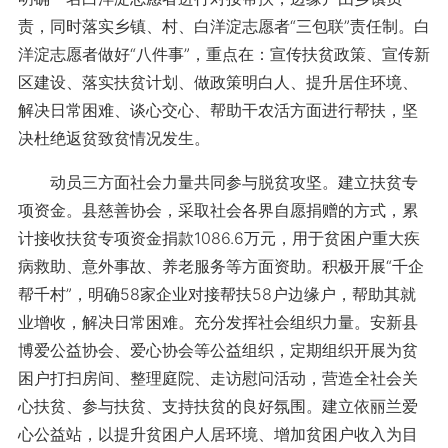
责，同时落实乡镇、村、白洋淀志愿者“三包联”责任制。白
洋淀志愿者做好“八件事”，重点在：宣传扶贫政策、宣传新
区建设、落实扶贫计划、做政策明白人、提升居住环境、
解决日常困难、谈心交心、帮助干农活方面进行帮扶，坚
决杜绝返贫致贫情况发生。
动员三方面社会力量共同参与脱贫攻坚。建立扶贫专
项资金。县慈善协会，采取社会各界自愿捐赠的方式，累
计接收扶贫专项资金捐款1086.6万元，用于贫困户重大疾
病救助、意外事故、养老服务等方面资助。积极开展“千企
帮千村”，明确58家企业对接帮扶58户边缘户，帮助其就
业增收，解决日常困难。充分发挥社会组织力量。安新县
博爱公益协会、爱心协会等公益组织，定期组织开展为贫
困户打扫房间、整理庭院、走访慰问活动，营造全社会关
心扶贫、参与扶贫、支持扶贫的良好氛围。建立依丽兰爱
心公益站，以提升贫困户人居环境、增加贫困户收入为目