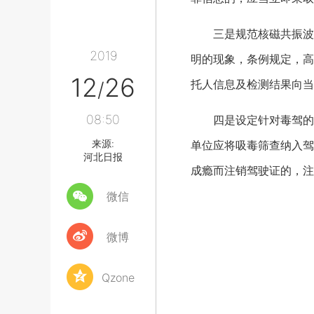
三是规范核磁共振波谱
2019
明的现象，条例规定，高
12
26
托人信息及检测结果向当
/
08:50
四是设定针对毒驾的资
来源:
单位应将吸毒筛查纳入驾
河北日报
成瘾而注销驾驶证的，注
微信
微博
Qzone