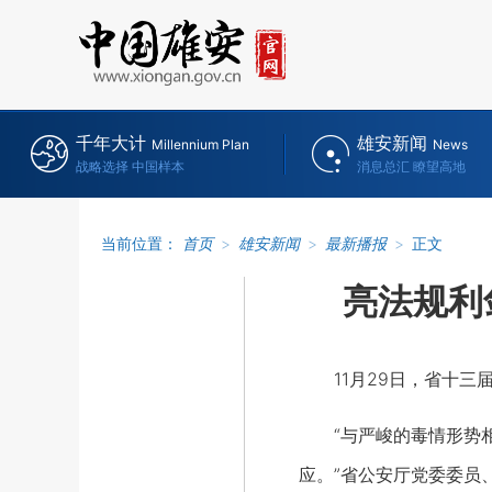
千年大计
雄安新闻
Millennium Plan
News
战略选择 中国样本
消息总汇 瞭望高地
当前位置：
首页
>
雄安新闻
>
最新播报
>
正文
亮法规利
11月29日，省十三届
“与严峻的毒情形势相
应。”省公安厅党委委员