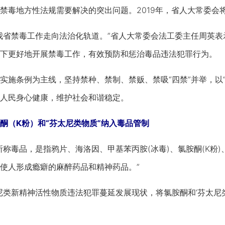
禁毒地方性法规需要解决的突出问题。2019年，省人大常委会
省禁毒工作走向法治化轨道。”省人大常委会法工委主任周英表
下更好地开展禁毒工作，有效预防和惩治毒品违法犯罪行为。
条例为主线，坚持禁种、禁制、禁贩、禁吸“四禁”并举，以“
人民身心健康，维护社会和谐稳定。
酮（K粉）和“芬太尼类物质”纳入毒品管制
毒品，是指鸦片、海洛因、甲基苯丙胺(冰毒)、氯胺酮(K粉)
使人形成瘾癖的麻醉药品和精神药品。”
新精神活性物质违法犯罪蔓延发展现状，将氯胺酮和‘芬太尼类