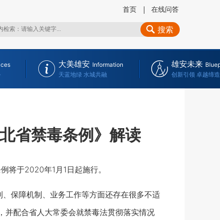
首页
在线问答
搜索
大美雄安
雄安未来
ices
Information
Bluep
务
天蓝地绿 水城共融
创新引领 卓越缔造
河北省禁毒条例》解读
将于2020年1月1日起施行。
、保障机制、业务工作等方面还存在很多不适
研，并配合省人大常委会就禁毒法贯彻落实情况