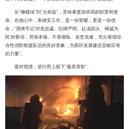
从“橄榄绿”到“火焰蓝”，意味着更加崇高的职责和使
命。在他心中，来雄安工作，是一份荣耀，更是一份使
命，“我将牢记‘对党忠诚、纪律严明、赴汤蹈火、竭诚为
民’的誓词，苦练本领、不畏艰险、攻坚克难，充分展现综
合性消防救援队伍的良好形象，为新区发展建设贡献应有
的力量”。
面对危情，逆行而上留下“最美背影”。