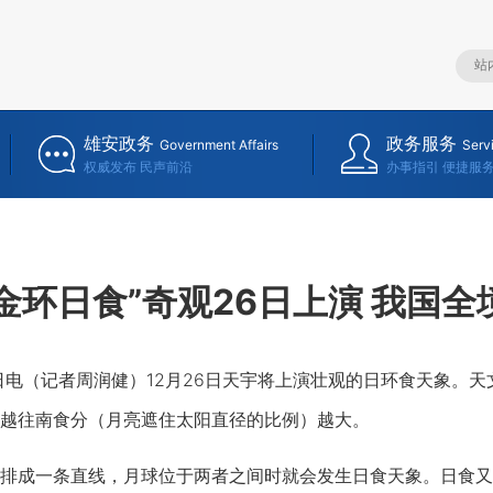
雄安政务
政务服务
Government Affairs
Serv
权威发布 民声前沿
办事指引 便捷服
“金环日食”奇观26日上演 我国
电（记者周润健）12月26日天宇将上演壮观的日环食天象。
越往南食分（月亮遮住太阳直径的比例）越大。
成一条直线，月球位于两者之间时就会发生日食天象。日食又