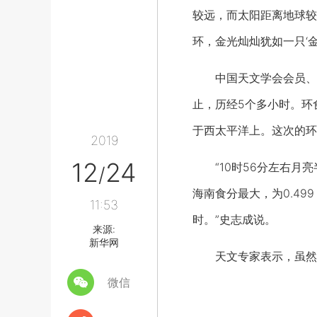
较远，而太阳距离地球较
环，金光灿灿犹如一只‘金
中国天文学会会员、天津
止，历经5个多小时。环
于西太平洋上。这次的环
2019
12
24
“10时56分左右月亮
/
海南食分最大，为0.49
11:53
时。”史志成说。
来源:
新华网
天文专家表示，虽然不
微信