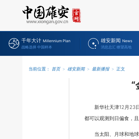
千年大计
雄安新闻
Millennium Plan
News
战略选择 中国样本
消息总汇 瞭望高地
当前位置：
首页
>
雄安新闻
>
最新播报
>
正文
新华社天津12月23日
都可以观测到日偏食，且
当太阳、月球和地球排