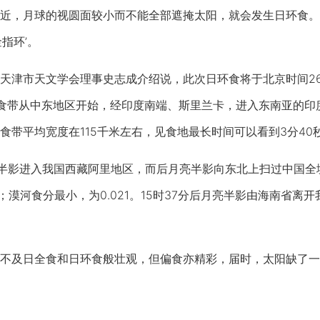
近，月球的视圆面较小而不能全部遮掩太阳，就会发生日环食。
指环’。
市天文学会理事史志成介绍说，此次日环食将于北京时间26日10
食带从中东地区开始，经印度南端、斯里兰卡，进入东南亚的印
食带平均宽度在115千米左右，见食地最长时间可以看到3分40
半影进入我国西藏阿里地区，而后月亮半影向东北上扫过中国全
9；漠河食分最小，为0.021。15时37分后月亮半影由海南省
及日全食和日环食般壮观，但偏食亦精彩，届时，太阳缺了一