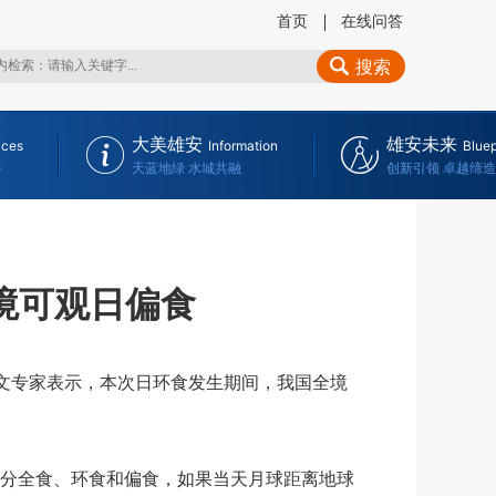
首页
在线问答
搜索
大美雄安
雄安未来
ices
Information
Bluep
务
天蓝地绿 水城共融
创新引领 卓越缔造
全境可观日偏食
天文专家表示，本次日环食发生期间，我国全境
分全食、环食和偏食，如果当天月球距离地球