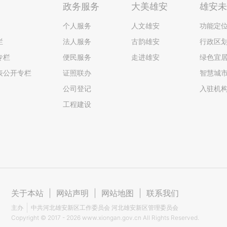
政务服务
大美雄安
雄安
个人服务
人文雄安
功能定
栏
法人服务
古韵雄安
行政区
专栏
便民服务
走进雄安
绿色宜
表公开专栏
证照联办
智慧城
公司登记
入驻机
工程建设
关于本站
|
网站声明
|
网站地图
|
联系我们
主办
中共河北雄安新区工作委员会 河北雄安新区管理委员会
Copyright ©
2017 - 2026
www.xiongan.gov.cn All Rights Reserved.