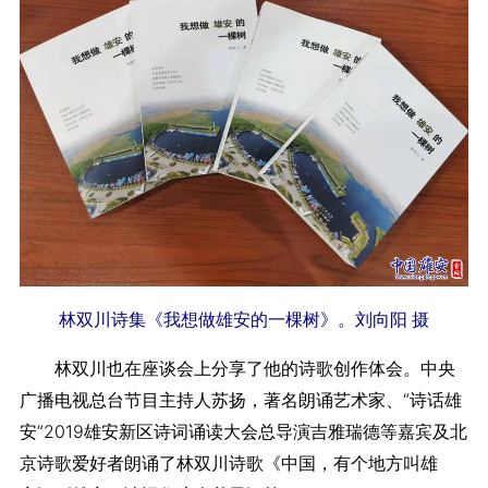
林双川诗集《我想做雄安的一棵树》。刘向阳 摄
林双川也在座谈会上分享了他的诗歌创作体会。中央
广播电视总台节目主持人苏扬，著名朗诵艺术家、“诗话雄
安”2019雄安新区诗词诵读大会总导演吉雅瑞德等嘉宾及北
京诗歌爱好者朗诵了林双川诗歌《中国，有个地方叫雄