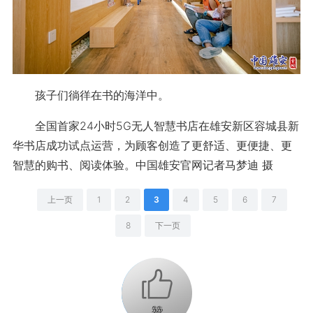
孩子们徜徉在书的海洋中。
全国首家24小时5G无人智慧书店在雄安新区容城县新
华书店成功试点运营，为顾客创造了更舒适、更便捷、更
智慧的购书、阅读体验。中国雄安官网记者马梦迪 摄
上一页
1
2
3
4
5
6
7
8
下一页
+1