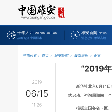
千年大计
雄安新闻
Millennium Plan
News
战略选择 中国样本
消息总汇 瞭望高地
当前位置：
首页
>
雄安新闻
>
最新播报
>
正文
“201
2019
新华社北京6月14日电（
06
15
/
式启动。咨询周期间，全
11:26
根据全国各省（区、市）