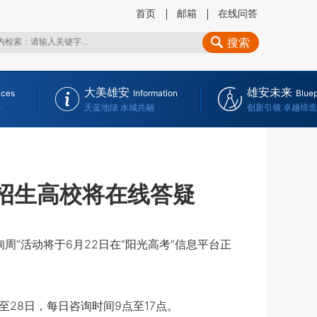
首页
邮箱
在线问答
搜索
大美雄安
雄安未来
ices
Information
Bluep
务
天蓝地绿 水城共融
创新引领 卓越缔造
国招生高校将在线答疑
周”活动将于6月22日在“阳光高考”信息平台正
28日，每日咨询时间9点至17点。