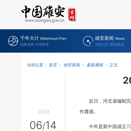
千年大计
雄安新闻
Millennium Plan
News
战略选择 中国样本
消息总汇 瞭望高地
当前位置：
首页
>
雄安新闻
>
最新播报
>
正文
近日，河北省编制完成
作遵循。
2019
06
14
/
今年是新中国成立70