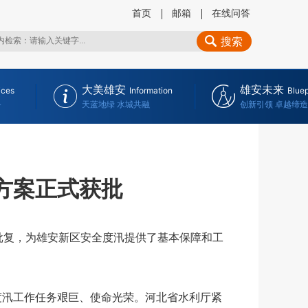
首页
邮箱
在线问答
搜索
大美雄安
雄安未来
ices
Information
Bluep
务
天蓝地绿 水城共融
创新引领 卓越缔造
汛方案正式获批
批复，为雄安新区安全度汛提供了基本保障和工
汛工作任务艰巨、使命光荣。河北省水利厅紧