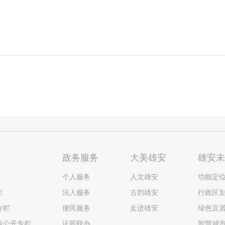
政务服务
大美雄安
雄安
个人服务
人文雄安
功能定
栏
法人服务
古韵雄安
行政区
专栏
便民服务
走进雄安
绿色宜
表公开专栏
证照联办
智慧城