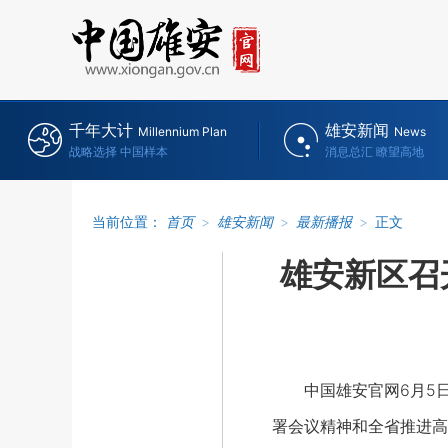
千年大计
雄安新闻
Millennium Plan
News
战略选择 中国样本
消息总汇 瞭望高地
当前位置：
首页
>
雄安新闻
>
最新播报
>
正文
雄安新区召
中国雄安官网6月5日电
署会议精神和全省推进高