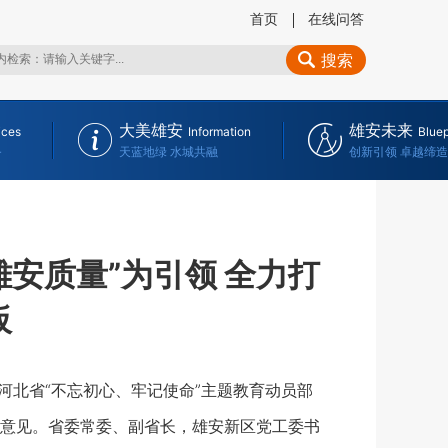
首页
在线问答
搜索
大美雄安
雄安未来
ices
Information
Bluep
务
天蓝地绿 水城共融
创新引领 卓越缔造
安质量”为引领 全力打
板
河北省“不忘初心、牢记使命”主题教育动员部
意见。省委常委、副省长，雄安新区党工委书