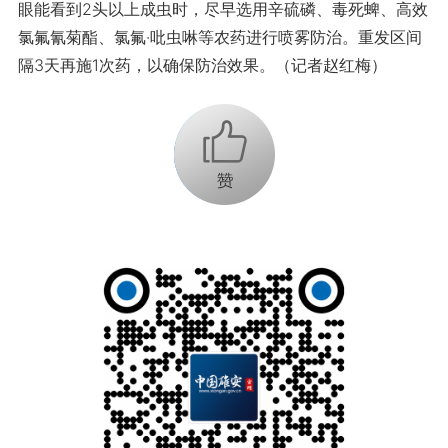
眼能看到2头以上成虫时，尽早选用辛硫磷、毒死蜱、高效
氯氟氰菊酯、氯氟·吡虫啉等农药进行喷雾防治。重发区间
隔3天再施1次药，以确保防治效果。（记者赵红梅）
+1