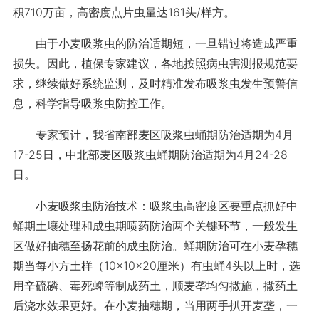
积710万亩，高密度点片虫量达161头/样方。
由于小麦吸浆虫的防治适期短，一旦错过将造成严重
损失。因此，植保专家建议，各地按照病虫害测报规范要
求，继续做好系统监测，及时精准发布吸浆虫发生预警信
息，科学指导吸浆虫防控工作。
专家预计，我省南部麦区吸浆虫蛹期防治适期为4月
17-25日，中北部麦区吸浆虫蛹期防治适期为4月24-28
日。
小麦吸浆虫防治技术：吸浆虫高密度区要重点抓好中
蛹期土壤处理和成虫期喷药防治两个关键环节，一般发生
区做好抽穗至扬花前的成虫防治。蛹期防治可在小麦孕穗
期当每小方土样（10×10×20厘米）有虫蛹4头以上时，选
用辛硫磷、毒死蜱等制成药土，顺麦垄均匀撒施，撒药土
后浇水效果更好。在小麦抽穗期，当用两手扒开麦垄，一