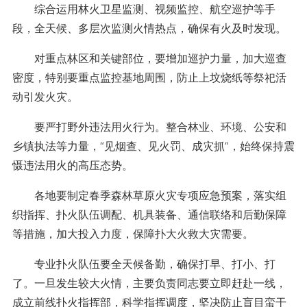
综合运用林火卫星监测、视频监控、航空巡护等手
段，全天候、多层次监测火情热点，确保有火及时发现。
对重点林区和关键部位，要增加巡护力量，加大巡查
密度，特别要重点监控基地周围，防止上坟烧纸等祭祀活
动引发火灾。
要严打野外违法用火行为。整合林业、环境、公安和
乡镇执法等力量，“见烟查、见火罚、成灾抓”，始终保持震
慑违法用火的高压态势。
各地要制定春季森林草原火灾专项应急预案，落实组
织指挥、扑火队伍调配、机具装备、通信联络和后勤保障
等措施，加大投入力度，保障扑大火救大灾需要。
专业扑火队伍要全天候备勤，确保打早、打小、打
了。一旦发生较大火情，主要负责同志要立即赶赴一线，
成立前线扑火指挥部，科学指挥调度，坚决防止盲目蛮干