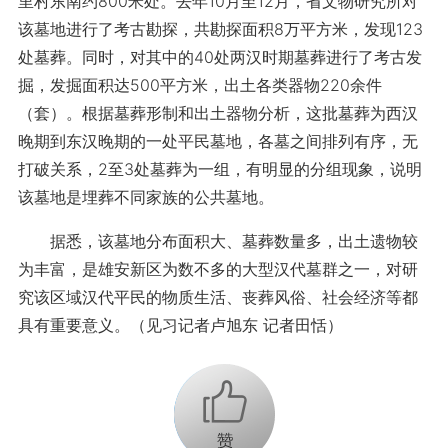
里村东南约800米处。去年10月至12月，省文物研究所对
该墓地进行了考古勘探，共勘探面积8万平方米，发现123
处墓葬。同时，对其中的40处两汉时期墓葬进行了考古发
掘，发掘面积达500平方米，出土各类器物220余件
（套）。根据墓葬形制和出土器物分析，这批墓葬为西汉
晚期到东汉晚期的一处平民墓地，各墓之间排列有序，无
打破关系，2至3处墓葬为一组，有明显的分组现象，说明
该墓地是埋葬不同家族的公共墓地。
据悉，该墓地分布面积大、墓葬数量多，出土遗物较
为丰富，是雄安新区为数不多的大型汉代墓群之一，对研
究该区域汉代平民的物质生活、丧葬风俗、社会经济等都
具有重要意义。（见习记者卢旭东 记者田恬）
+1