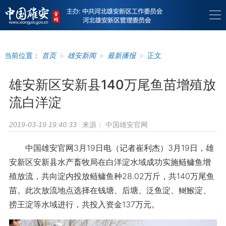
当前位置：
首页
>
雄安新闻
>
最新播报
>
正文
雄安新区安新县140万尾鱼苗增殖放
流白洋淀
来源：
中国雄安官网
2019-03-19 19:40:33
中国雄安官网3月19日电（记者崔利杰）3月19日，雄
安新区安新县水产畜牧局在白洋淀水域成功实施鲢鳙鱼增
殖放流，共向淀内投放鲢鳙鱼种28.02万斤，共140万尾鱼
苗。此次放流地点选择在钱塘、后塘、泛鱼淀、鲥鯸淀、
捞王淀等水域进行，共投入资金137万元。