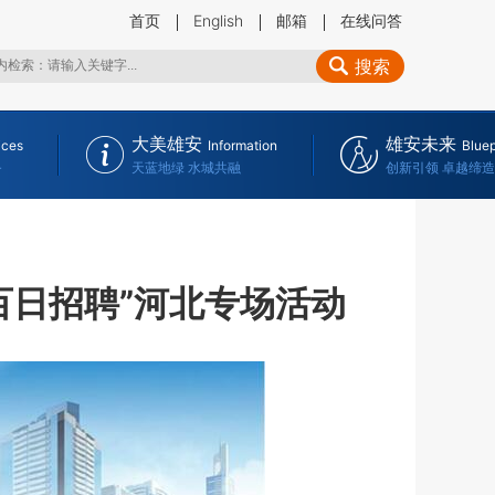
首页
English
邮箱
在线问答
搜索
大美雄安
雄安未来
ices
Information
Bluep
务
天蓝地绿 水城共融
创新引领 卓越缔造
百日招聘”河北专场活动