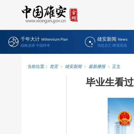
千年大计
雄安新闻
Millennium Plan
News
战略选择 中国样本
消息总汇 瞭望高地
当前位置：
首页
>
雄安新闻
>
最新播报
>
正文
毕业生看过