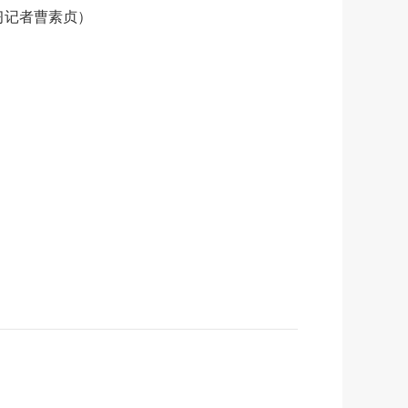
习记者曹素贞）