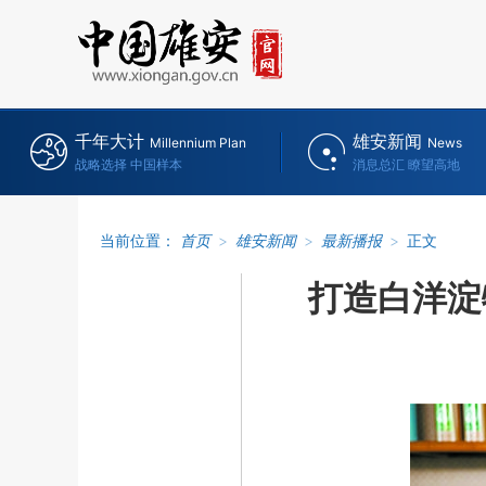
千年大计
雄安新闻
Millennium Plan
News
战略选择 中国样本
消息总汇 瞭望高地
当前位置：
首页
>
雄安新闻
>
最新播报
>
正文
打造白洋淀