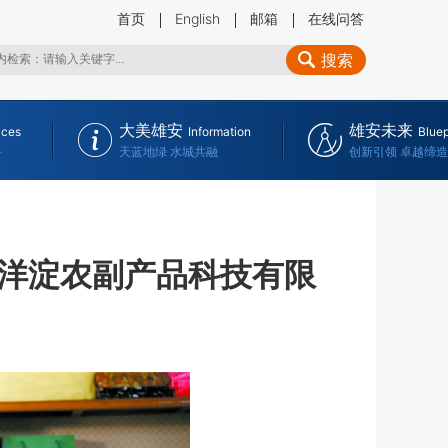
首页
English
邮箱
在线问答
搜索
大美雄安
雄安未来
ices
Information
Bluep
务
天蓝地绿 水城共融
创新引领 卓越缔造
洋淀农副产品科技有限