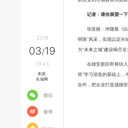
记者：请你展望一下
张亚丽：伴随着《白洋
2019
明珠”风采，实现以淀兴
03
19
为“未来之城”建设竭尽全
/
09:43
在雄安新区即将转入大
来源:
班”学习深造的基础上，
长城网
合作，把企业打造成雄安
微信
微博