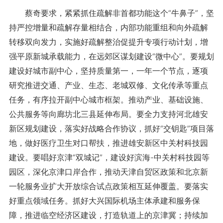
蔡奇要求，紧紧抓住疏解非首都功能这个“牛鼻子”，坚
持严控增量和疏解存量相结合，内部功能重组和向外疏解
转移双向发力，实施好疏解整治促提升专项行动计划，增
强平原新城承载能力，在远郊区谋划建设“微中心”。要规划
建设好城市副中心，坚持质量第一，一年一个节点，逐项
研究推进交通、产业、生态、老城双修、文化传承等重点
任务，有序拉开副中心城市框架。推动产业、基础设施、
公共服务等向廊坊北三县延伸布局。要全力支持河北雄安
新区规划建设，落实好战略合作协议，抓好“交钥匙”项目落
地，做好医疗卫生对口帮扶，推进雄安新区中关村科技园
建设。要唱好京津“双城记”，建设好滨海-中关村科技园等
园区，深化京津口岸合作，推动天津自贸区政策和北京新
一轮服务业扩大开放综合试点政策相互延伸覆盖。要落实
好重点领域任务。抓好大兴国际机场主体承建和服务保
障，推进临空经济区建设，打造轨道上的京津冀；持续加