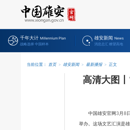
千年大计
雄安新闻
Millennium Plan
News
战略选择 中国样本
消息总汇 瞭望高地
当前位置：
首页
>
雄安新闻
>
最新播报
>
正文
高清大图丨
中国雄安官网3月8日电
举办。这场文艺汇演是雄