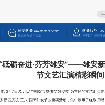
雄安政务
政务服务
Government Affairs
Serv
权威发布 民声前沿
办事指引 便捷服
“砥砺奋进·芬芳雄安”——雄安新
节文艺汇演精彩瞬间
 3月7日晚，以“巾帼绽芳华·共筑雄安梦”为主题的文艺汇演
安新区庆祝“三八”国际妇女节的重磅活动，集中展示了红歌演