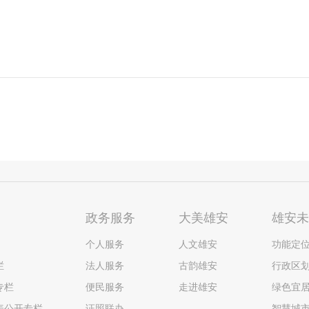
政务服务
大美雄安
雄安
个人服务
人文雄安
功能定
栏
法人服务
古韵雄安
行政区
专栏
便民服务
走进雄安
绿色宜
表公开专栏
证照联办
智慧城