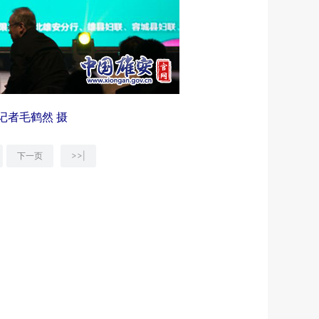
记者毛鹤然 摄
下一页
>>|