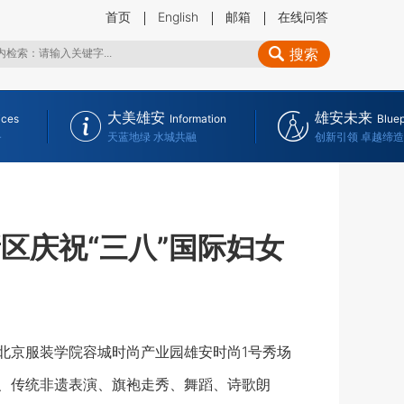
首页
English
邮箱
在线问答
搜索
大美雄安
雄安未来
ices
Information
Bluep
务
天蓝地绿 水城共融
创新引领 卓越缔造
区庆祝“三八”国际妇女
在北京服装学院容城时尚产业园雄安时尚1号秀场
唱、传统非遗表演、旗袍走秀、舞蹈、诗歌朗