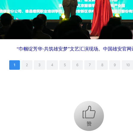
“巾帼绽芳华·共筑雄安梦”文艺汇演现场。中国雄安官网
1
2
3
4
5
6
7
8
9
10
+1