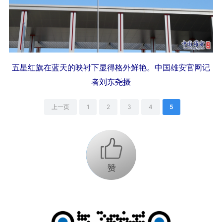
五星红旗在蓝天的映衬下显得格外鲜艳。中国雄安官网记
者刘东尧摄
上一页
1
2
3
4
5
+1