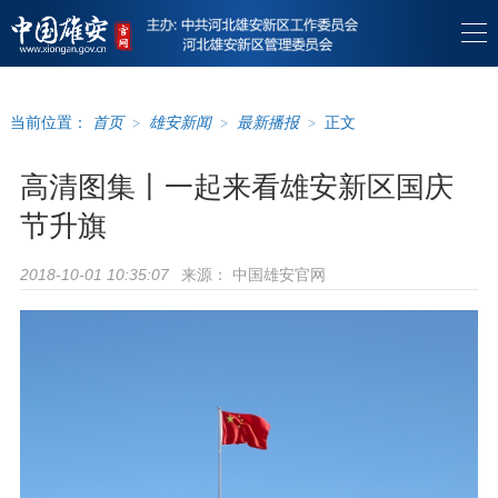
当前位置：
首页
>
雄安新闻
>
最新播报
>
正文
高清图集丨一起来看雄安新区国庆
节升旗
来源：
中国雄安官网
2018-10-01 10:35:07