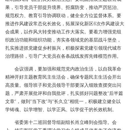
果，引导党员干部提升境界、拒腐防变，推动严厉惩治、
规范权力、教育引导协调联动，健全全方位监督体系。要
推进作风建设常态化长效化，拓展深化新区6次作风建设大
会成果，以作风大转变推动工作大落实。要着力增强党组
织政治功能和组织功能，夯实各领域党的基层战斗堡垒，
扎实推进抓党建促乡村振兴，积极探索党建引领现代城市
治理路径，引导广大党员在各条战线发挥先锋模范作用。
会议强调，要加强和规范党内政治生活，以自我革命
精神开好主题教育民主生活会，确保专题民主生活会开出
高质量。领导班子和党员领导干部要深入细致查摆突出问
题，严肃开展批评和自我批评，扎实抓好问题整改“后半篇
文章”，做到“当下改”与“长久立”相统一，积极建立健全以
学铸魂、以学增智、以学正风、以学促干的长效机制。
省委第十二巡回督导组副组长肖立峰到会指导。会