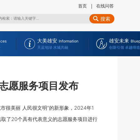
首页
在线问答
搜索
大美雄安
雄安未来
ices
Information
Bluep
务
天蓝地绿 水城共融
创新引领 卓越缔造
点志愿服务项目发布
美丽 人民很文明”的新形象，2024年1
取了20个具有代表意义的志愿服务项目进行