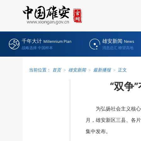
千年大计
雄安新闻
Millennium Plan
News
战略选择 中国样本
消息总汇 瞭望高地
当前位置：
首页
>
雄安新闻
>
最新播报
>
正文
“双争
为弘扬社会主义核心价值
月，雄安新区三县、各片
集中发布。