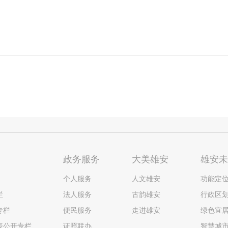
政务服务
大美雄安
雄安
个人服务
人文雄安
功能定
栏
法人服务
古韵雄安
行政区
专栏
便民服务
走进雄安
绿色宜
表公开专栏
证照联办
智慧城