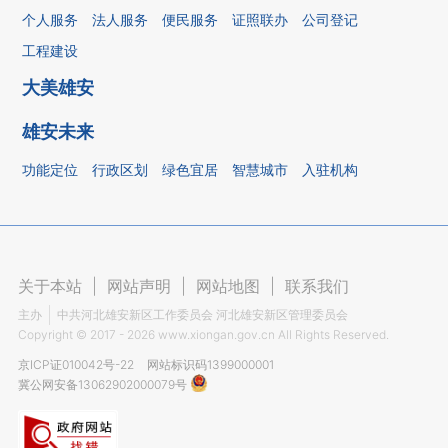
个人服务
法人服务
便民服务
证照联办
公司登记
工程建设
大美雄安
雄安未来
功能定位
行政区划
绿色宜居
智慧城市
入驻机构
关于本站
|
网站声明
|
网站地图
|
联系我们
主办
中共河北雄安新区工作委员会 河北雄安新区管理委员会
Copyright ©
2017 - 2026
www.xiongan.gov.cn All Rights Reserved.
京ICP证010042号-22
网站标识码1399000001
冀公网安备13062902000079号